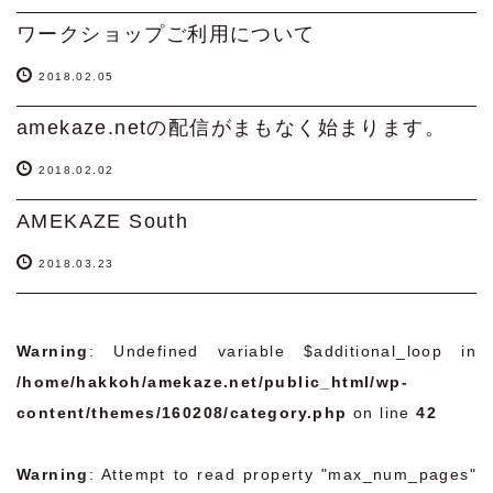
ワークショップご利用について
2018.02.05
amekaze.netの配信がまもなく始まります。
2018.02.02
AMEKAZE South
2018.03.23
Warning
: Undefined variable $additional_loop in
/home/hakkoh/amekaze.net/public_html/wp-
content/themes/160208/category.php
on line
42
Warning
: Attempt to read property "max_num_pages"