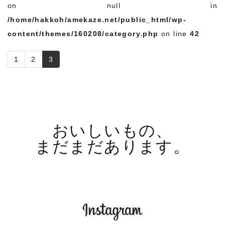
on null in
/home/hakkoh/amekaze.net/public_html/wp-
content/themes/160208/category.php
on line
42
1
2
3
おいしいもの、
まだまだあります。